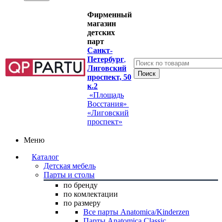
Фирменный
магазин
детских
парт
Санкт-
Петербург
,
Лиговский
проспект, 50
к.2
«Площадь
Восстания»
«Лиговский
проспект»
Меню
Каталог
Детская мебель
Парты и столы
по бренду
по комлектации
по размеру
Все парты Anatomica/Kinderzen
Парты Anatomica Classic