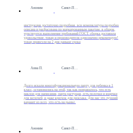
Аноним
Санкт-Петербург
инструкция достаточно подробная. вся номенклатура подробно
описана и расфасована по маркированным пакетам. в общем,
чувствуется выполнение требований ГОСТ. сборка доставила
удовольствие. товар и производителя однозначно рекомендую!
товар привезли на 2 дня раньше срока
Анна П.
Санкт-Петербург
Долго искали многофункциональную парту для ребенка в 1
класс, остановились на этой, так как понравилось, что есть
наклон для написания, парта растущая, есть полочки и ящички
для мелочей, и даже крючок для рюкзака. Для нас это лучший
вариант из всех, что есть на рынке.
Аноним
Санкт-Петербург