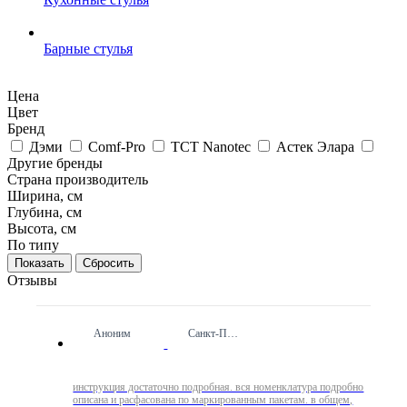
Барные стулья
Цена
Цвет
Бренд
Дэми
Comf-Pro
TCT Nanotec
Астек Элара
Другие бренды
Страна производитель
Ширина, см
Глубина, см
Высота, см
По типу
Сбросить
Отзывы
Аноним
Санкт-Петербург
инструкция достаточно подробная. вся номенклатура подробно
описана и расфасована по маркированным пакетам. в общем,