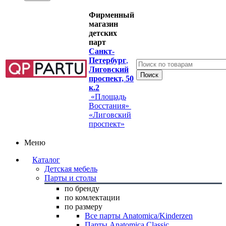
Фирменный
магазин
детских
парт
Санкт-
Петербург
,
Лиговский
проспект, 50
к.2
«Площадь
Восстания»
«Лиговский
проспект»
Меню
Каталог
Детская мебель
Парты и столы
по бренду
по комлектации
по размеру
Все парты Anatomica/Kinderzen
Парты Anatomica Classic