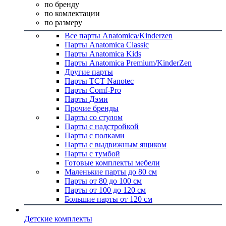
по бренду
по комлектации
по размеру
Все парты Anatomica/Kinderzen
Парты Anatomica Classic
Парты Anatomica Kids
Парты Anatomica Premium/KinderZen
Другие парты
Парты TCT Nanotec
Парты Comf-Pro
Парты Дэми
Прочие бренды
Парты со стулом
Парты с надстройкой
Парты с полками
Парты с выдвижным ящиком
Парты с тумбой
Готовые комплекты мебели
Маленькие парты до 80 см
Парты от 80 до 100 см
Парты от 100 до 120 см
Большие парты от 120 см
Детские комплекты