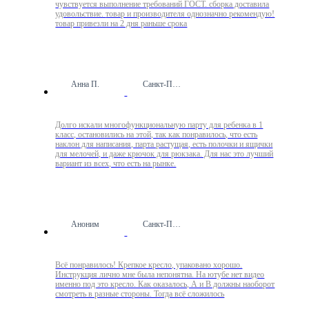
чувствуется выполнение требований ГОСТ. сборка доставила
удовольствие. товар и производителя однозначно рекомендую!
товар привезли на 2 дня раньше срока
Анна П.
Санкт-Петербург
Долго искали многофункциональную парту для ребенка в 1
класс, остановились на этой, так как понравилось, что есть
наклон для написания, парта растущая, есть полочки и ящички
для мелочей, и даже крючок для рюкзака. Для нас это лучший
вариант из всех, что есть на рынке.
Аноним
Санкт-Петербург
Всё понравилось! Крепкое кресло, упаковано хорошо.
Инструкция лично мне была непонятна. На ютубе нет видео
именно под это кресло. Как оказалось, А и В должны наоборот
смотреть в разные стороны. Тогда всё сложилось