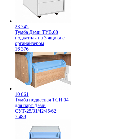
23 745
Тумба Дэми ТУВ.08
подкатная на 3 ящика с
органайзером
16 376
10 861
Тумба подвесная ТСН.04
для парт Дэми
СУТ-25/31/42/45/62
7 489