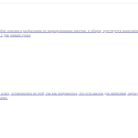
о описана и расфасована по маркированным пакетам. в общем, чувствуется выполнение тре
и на 2 дня раньше срока
ласс, остановились на этой, так как понравилось, что есть наклон для написания, парт
ынке.