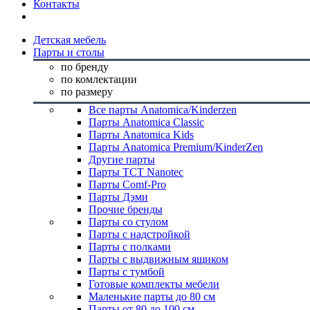
Контакты
Детская мебель
Парты и столы
по бренду
по комлектации
по размеру
Все парты Anatomica/Kinderzen
Парты Anatomica Classic
Парты Anatomica Kids
Парты Anatomica Premium/KinderZen
Другие парты
Парты TCT Nanotec
Парты Comf-Pro
Парты Дэми
Прочие бренды
Парты со стулом
Парты с надстройкой
Парты с полками
Парты с выдвижным ящиком
Парты с тумбой
Готовые комплекты мебели
Маленькие парты до 80 см
Парты от 80 до 100 см