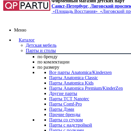
Фирменный магазин детских парт
Санкт-Петербург
,
Лиговский проспект
«Площадь Восстания»
«Лиговский пр
Меню
Каталог
Детская мебель
Парты и столы
по бренду
по комлектации
по размеру
Все парты Anatomica/Kinderzen
Парты Anatomica Classic
Парты Anatomica Kids
Парты Anatomica Premium/KinderZen
Другие парты
Парты TCT Nanotec
Парты Comf-Pro
Парты Дэми
Прочие бренды
Парты со стулом
Парты с надстройкой
Парты с полками