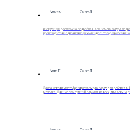
Аноним
Санкт-Петербург
инструкция достаточно подробная. вся номенклатура подробн
производителя однозначно рекомендую! товар привезл
Анна П.
Санкт-Петербург
Долго искали многофункциональную парту для ребенка в 1 к
рюкзака. Для нас это лучший вариант из всех, что есть на р
Аноним
Санкт-Петербург