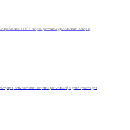
бований ГОСТ. сборка доставила удовольствие. товар и
а растущая, есть полочки и ящички для мелочей, и даже крючок для